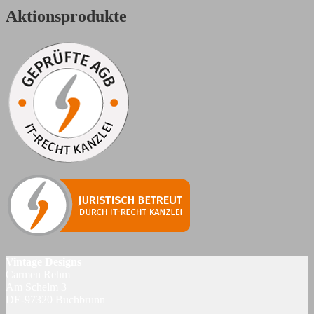
Aktionsprodukte
Vintage Designs
Carmen Rehm
Am Schelm 3
DE-97320 Buchbrunn