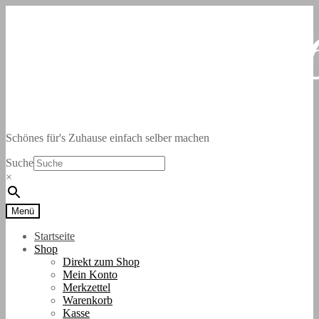
Zur
Zum
Navigation
Inhalt
springen
springen
Schönes für's Zuhause einfach selber machen
Suche
×
Menü
Startseite
Shop
Direkt zum Shop
Mein Konto
Merkzettel
Warenkorb
Kasse