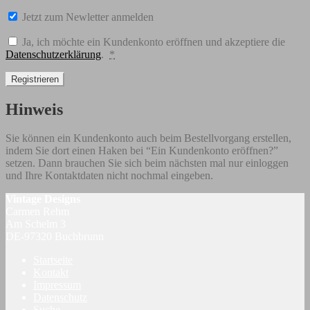
Jetzt zum Newletter anmelden
Ja, ich möchte ein Kundenkonto eröffnen und akzeptiere die
Datenschutzerklärung
.
*
Registrieren
Hinweis
Sie können ein Kundenkonto auch beim Bestellvorgang erstellen,
indem Sie dort einen Haken bei “Ein Kundenkonto eröffnen?”
setzen. Dann brauchen Sie sich beim nächsten mal nur einloggen
und Ihre Kontaktdaten nicht nochmal eingeben.
Vintage Designs
Carmen Rehm
Am Schelm 3
DE-97320 Buchbrunn
Startseite
Kontakt
Impressum
Datenschutz
Suche