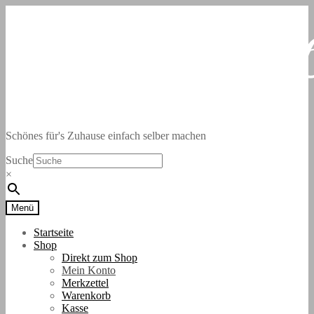
Zur
Zum
Navigation
Inhalt
springen
springen
Schönes für's Zuhause einfach selber machen
Suche
×
Menü
Startseite
Shop
Direkt zum Shop
Mein Konto
Merkzettel
Warenkorb
Kasse