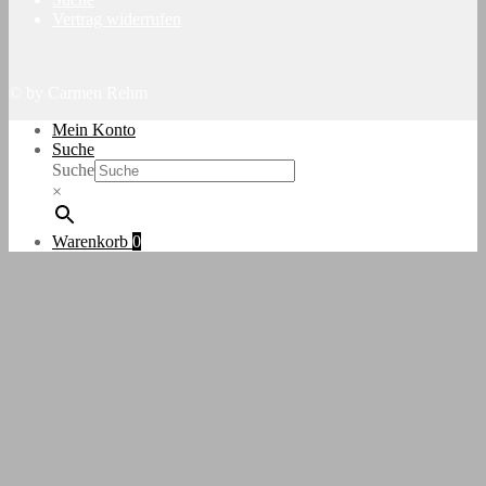
Vertrag widerrufen
© by Carmen Rehm
Mein Konto
Suche
Suche
×
Warenkorb
0