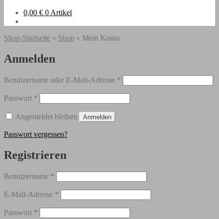
0,00
€
0 Artikel
Shop-Startseite
»
Shop
» Mein Konto
Anmelden
Erforderlich
Benutzername oder E-Mail-Adresse
*
Erforderlich
Passwort
*
Angemeldet bleiben
Anmelden
Passwort vergessen?
Registrieren
Erforderlich
Benutzername
*
Erforderlich
E-Mail-Adresse
*
Erforderlich
Passwort
*