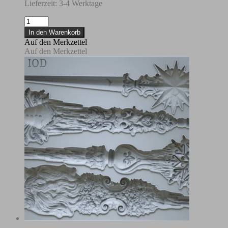
Lieferzeit:
3-4 Werktage
NEU
Decor
In den Warenkorb
Mould
Auf den Merkzettel
"Bibelots"
Auf den Merkzettel
-
IOD-
Iron
Orchid
Designs
Menge