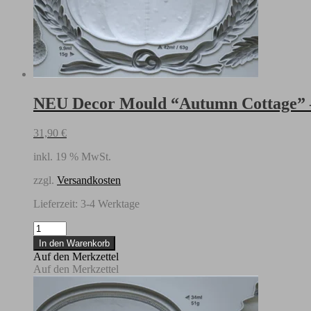
NEU Decor Mould “Autumn Cottage” –
31,90
€
inkl. 19 % MwSt.
zzgl.
Versandkosten
Lieferzeit:
3-4 Werktage
NEU
Decor
In den Warenkorb
Mould
Auf den Merkzettel
"Autumn
Auf den Merkzettel
Cottage"
-
IOD-