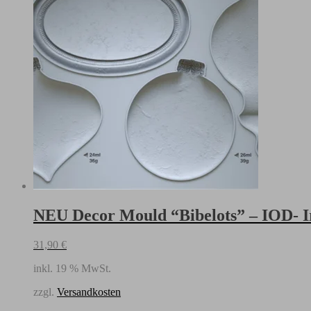
Iron
Orchid
Designs
Menge
NEU Decor Mould “Bibelots” – IOD- I
31,90
€
inkl. 19 % MwSt.
zzgl.
Versandkosten