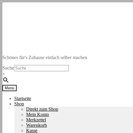
Zur
Zum
Navigation
Inhalt
springen
springen
Schönes für's Zuhause einfach selber machen
Suche
×
Menü
Startseite
Shop
Direkt zum Shop
Mein Konto
Merkzettel
Warenkorb
Kasse