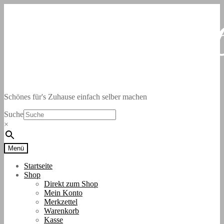
Zur
Zum
Navigation
Inhalt
springen
springen
Schönes für's Zuhause einfach selber machen
Suche
×
Menü
Startseite
Shop
Direkt zum Shop
Mein Konto
Merkzettel
Warenkorb
Kasse