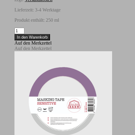
Lieferzeit:
3-4 Werktage
Produkt enthält: 250
ml
Fusion
TSP-
In den Warenkorb
Alternative
Auf den Merkzettel
250
Auf den Merkzettel
ml
Menge