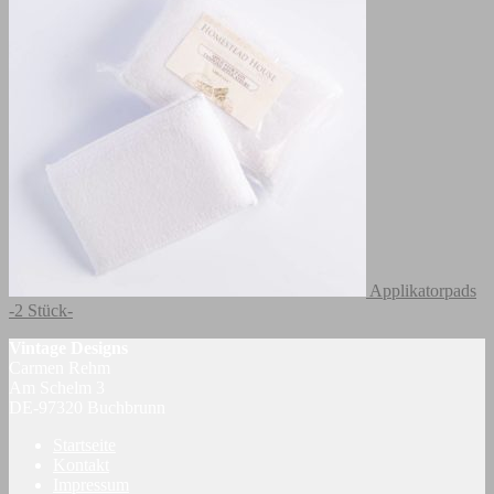
Applikatorpads
-2 Stück-
Vintage Designs
Carmen Rehm
Am Schelm 3
DE-97320 Buchbrunn
Startseite
Kontakt
Impressum