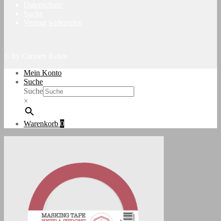
Datenschutz
Suche
Vertrag widerrufen
© by Carmen Rehm
Mein Konto
Suche
Suche
×
Warenkorb
0