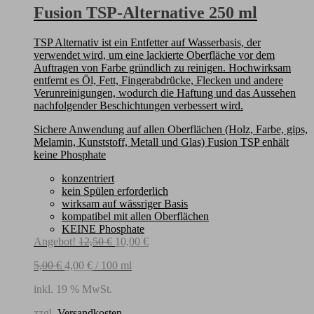
Fusion TSP-Alternative 250 ml
TSP Alternativ ist ein Entfetter auf Wasserbasis, der
verwendet wird, um eine lackierte Oberfläche vor dem
Auftragen von Farbe gründlich zu reinigen. Hochwirksam
entfernt es Öl, Fett, Fingerabdrücke, Flecken und andere
Verunreinigungen, wodurch die Haftung und das Aussehen
nachfolgender Beschichtungen verbessert wird.
Sichere Anwendung auf allen Oberflächen (Holz, Farbe, gips,
Melamin, Kunststoff, Metall und Glas) Fusion TSP enhält
keine Phosphate
konzentriert
kein Spülen erforderlich
wirksam auf wässriger Basis
kompatibel mit allen Oberflächen
KEINE Phosphate
Ursprünglicher
Aktueller
Angebot!
12,50
€
10,00
€
Preis
Preis
5,00
€
4,00
€
/
100
ml
war:
ist:
12,50 €
10,00 €.
inkl. 19 % MwSt.
zzgl.
Versandkosten