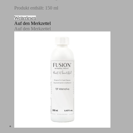
Produkt enthält: 150
ml
Weiterlesen
Auf den Merkzettel
Auf den Merkzettel