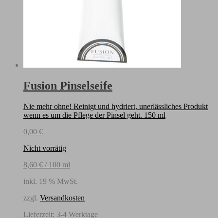
Fusion Pinselseife
Nie mehr ohne! Reinigt und hydriert, unerlässliches Produkt
wenn es um die Pflege der Pinsel geht. 150 ml
0,00
€
Nicht vorrätig
8,60
€
/
100
ml
inkl. 19 % MwSt.
zzgl.
Versandkosten
Lieferzeit:
3-4 Werktage