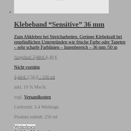
Klebeband “Sensitive” 36 mm
Zum Abkleben bei Streicharbeiten. Geringe Klebekraft bei
empfindlichen Untergründen wie frische Farbe oder Tapeten
– sehr scharfe Farblinien – Innenbereich – 36 mm /50 m
Ursprünglicher
Aktueller
Angebot!
7,90
€
6,40
€
Preis
Preis
Nicht vorrätig
war:
ist:
7,90 €
6,40 €.
3,16
€
2,56
€
/
100
ml
inkl. 19 % MwSt.
zzgl.
Versandkosten
Lieferzeit:
3-4 Werktage
Produkt enthält: 250
ml
Weiterlesen