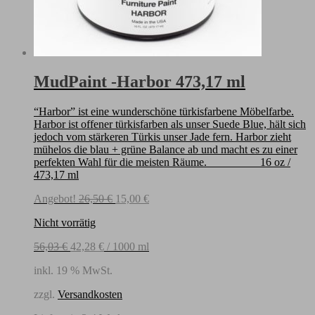
MudPaint -Harbor 473,17 ml
“Harbor” ist eine wunderschöne türkisfarbene Möbelfarbe.
Harbor ist offener türkisfarben als unser Suede Blue, hält sich
jedoch vom stärkeren Türkis unser Jade fern. Harbor zieht
mühelos die blau + grüne Balance ab und macht es zu einer
perfekten Wahl für die meisten Räume. 16 oz /
473,17 ml
Ursprünglicher
Aktueller
Angebot!
26,50
€
15,00
€
Preis
Preis
Nicht vorrätig
war:
ist:
26,50 €
15,00 €.
56,03
€
42,28
€
/
1000
ml
inkl. 19 % MwSt.
zzgl.
Versandkosten