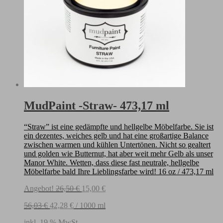
MudPaint -Straw- 473,17 ml
“Straw” ist eine gedämpfte und hellgelbe Möbelfarbe. Sie ist
ein dezentes, weiches gelb und hat eine großartige Balance
zwischen warmen und kühlen Untertönen. Nicht so gealtert
und golden wie Butternut, hat aber weit mehr Gelb als unser
Manor White. Wetten, dass diese fast neutrale, hellgelbe
Möbelfarbe bald Ihre Lieblingsfarbe wird! 16 oz / 473,17 ml
Ursprünglicher
Aktueller
Angebot!
26,50
€
15,00
€
Preis
Preis
56,03
€
42,28
€
/
1000
ml
war:
ist:
26,50 €
15,00 €.
inkl. 19 % MwSt.