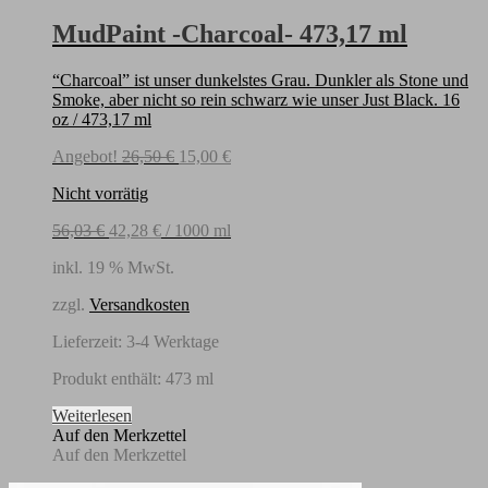
MudPaint -Charcoal- 473,17 ml
“Charcoal” ist unser dunkelstes Grau. Dunkler als Stone und
Smoke, aber nicht so rein schwarz wie unser Just Black. 16
oz / 473,17 ml
Ursprünglicher
Aktueller
Angebot!
26,50
€
15,00
€
Preis
Preis
Nicht vorrätig
war:
ist:
26,50 €
15,00 €.
56,03
€
42,28
€
/
1000
ml
inkl. 19 % MwSt.
zzgl.
Versandkosten
Lieferzeit:
3-4 Werktage
Produkt enthält: 473
ml
Weiterlesen
Auf den Merkzettel
Auf den Merkzettel