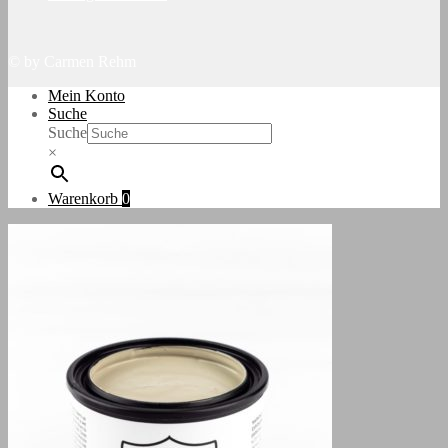
© by Carmen Rehm
Mein Konto
Suche
Suche
×
Warenkorb
0