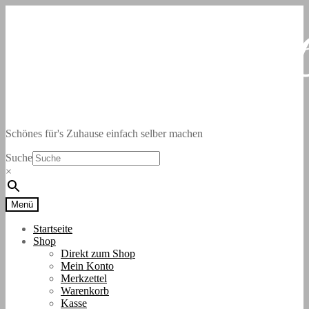
Zur
Zum
Navigation
Inhalt
springen
springen
Schönes für's Zuhause einfach selber machen
Suche
×
Menü
Startseite
Shop
Direkt zum Shop
Mein Konto
Merkzettel
Warenkorb
Kasse