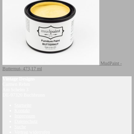
MudPaint -
Butternut- 473,17 ml
Vintage Designs
Carmen Rehm
Am Schelm 3
DE-97320 Buchbrunn
Startseite
Kontakt
Impressum
Datenschutz
Suche
Vertrag widerrufen