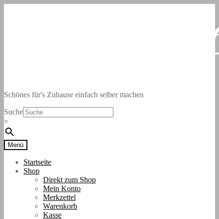
Zur
Zum
Navigation
Inhalt
springen
springen
Schönes für's Zuhause einfach selber machen
Suche
×
Menü
Startseite
Shop
Direkt zum Shop
Mein Konto
Merkzettel
Warenkorb
Kasse