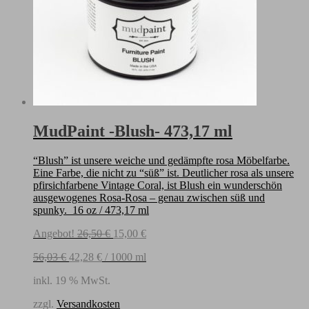
MudPaint -Blush- 473,17 ml
“Blush” ist unsere weiche und gedämpfte rosa Möbelfarbe.
Eine Farbe, die nicht zu “süß” ist. Deutlicher rosa als unsere
pfirsichfarbene Vintage Coral, ist Blush ein wunderschön
ausgewogenes Rosa-Rosa – genau zwischen süß und
spunky. 16 oz / 473,17 ml
Ursprünglicher
Aktueller
Angebot!
26,50
€
15,00
€
Preis
Preis
56,03
€
42,28
€
/
1000
ml
war:
ist:
26,50 €
15,00 €.
inkl. 19 % MwSt.
zzgl.
Versandkosten