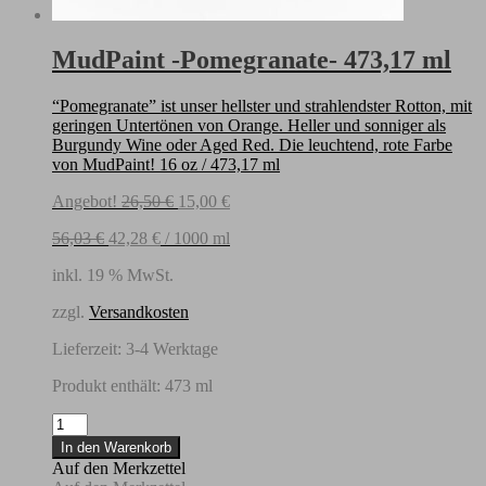
MudPaint -Pomegranate- 473,17 ml
“Pomegranate” ist unser hellster und strahlendster Rotton, mit
geringen Untertönen von Orange. Heller und sonniger als
Burgundy Wine oder Aged Red. Die leuchtend, rote Farbe
von MudPaint! 16 oz / 473,17 ml
Ursprünglicher
Aktueller
Angebot!
26,50
€
15,00
€
Preis
Preis
56,03
€
42,28
€
/
1000
ml
war:
ist:
26,50 €
15,00 €.
inkl. 19 % MwSt.
zzgl.
Versandkosten
Lieferzeit:
3-4 Werktage
Produkt enthält: 473
ml
MudPaint
-
In den Warenkorb
Pomegranate-
Auf den Merkzettel
473,17