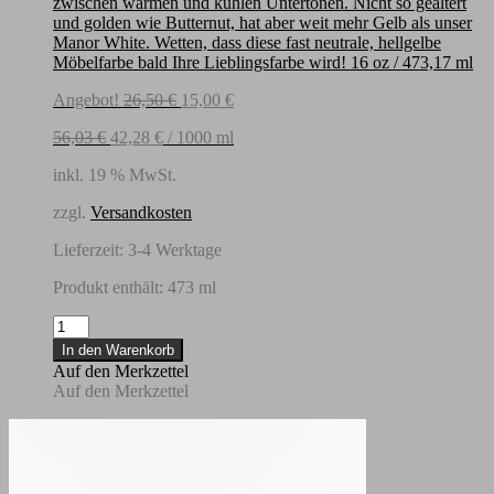
zwischen warmen und kühlen Untertönen. Nicht so gealtert
und golden wie Butternut, hat aber weit mehr Gelb als unser
Manor White. Wetten, dass diese fast neutrale, hellgelbe
Möbelfarbe bald Ihre Lieblingsfarbe wird! 16 oz / 473,17 ml
Ursprünglicher
Aktueller
Angebot!
26,50
€
15,00
€
Preis
Preis
56,03
€
42,28
€
/
1000
ml
war:
ist:
26,50 €
15,00 €.
inkl. 19 % MwSt.
zzgl.
Versandkosten
Lieferzeit:
3-4 Werktage
Produkt enthält: 473
ml
MudPaint
-
In den Warenkorb
Straw-
Auf den Merkzettel
473,17
Auf den Merkzettel
ml
Menge