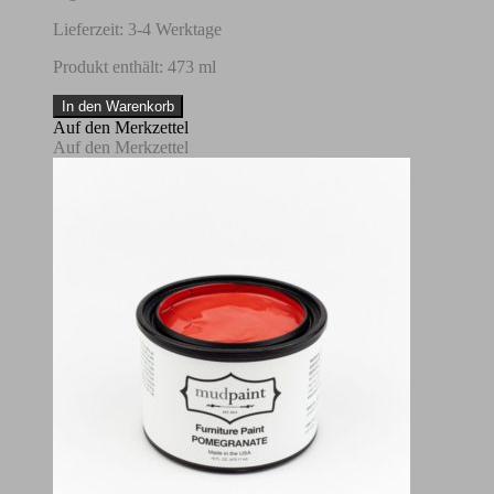
Lieferzeit:
3-4 Werktage
Produkt enthält: 473
ml
MudPaint
In den Warenkorb
-
Auf den Merkzettel
Blush-
Auf den Merkzettel
473,17
ml
Menge