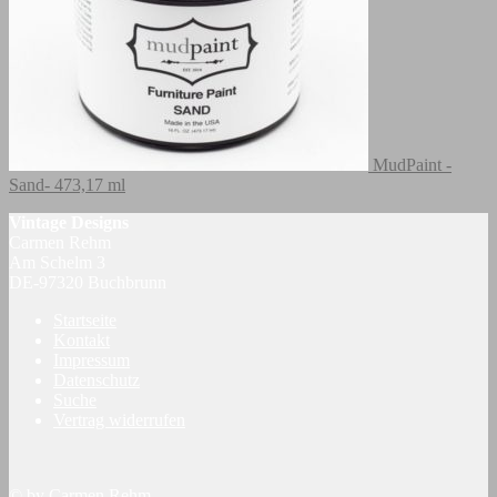
MudPaint -
Sand- 473,17 ml
Vintage Designs
Carmen Rehm
Am Schelm 3
DE-97320 Buchbrunn
Startseite
Kontakt
Impressum
Datenschutz
Suche
Vertrag widerrufen
© by Carmen Rehm