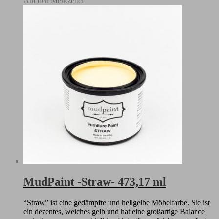
Auf den Merkzettel
ml
Menge
MudPaint -Straw- 473,17 ml
“Straw” ist eine gedämpfte und hellgelbe Möbelfarbe. Sie ist
ein dezentes, weiches gelb und hat eine großartige Balance