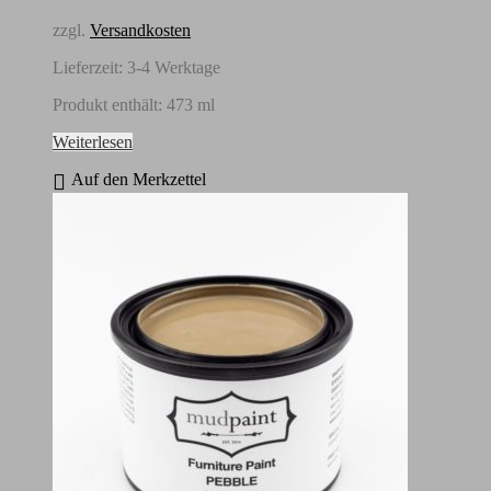
zzgl.
Versandkosten
Lieferzeit:
3-4 Werktage
Produkt enthält: 473
ml
Weiterlesen
Auf den Merkzettel