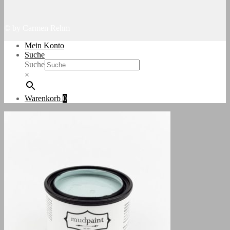
© by Carmen Rehm
Mein Konto
Suche
Suche
×
Warenkorb
0