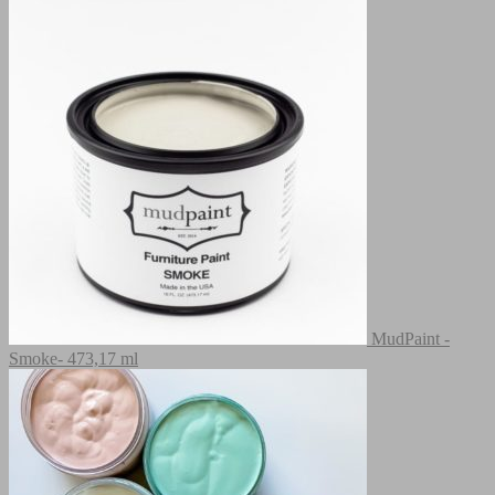
MudPaint -
Smoke- 473,17 ml