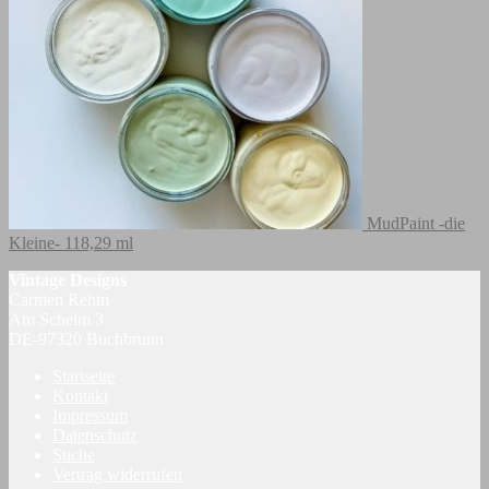
MudPaint -die
Kleine- 118,29 ml
Vintage Designs
Carmen Rehm
Am Schelm 3
DE-97320 Buchbrunn
Startseite
Kontakt
Impressum
Datenschutz
Suche
Vertrag widerrufen