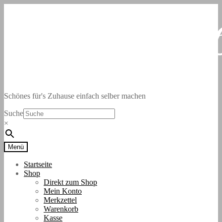
Zur
Zum
Navigation
Inhalt
springen
springen
Schönes für's Zuhause einfach selber machen
Suche
×
Menü
Startseite
Shop
Direkt zum Shop
Mein Konto
Merkzettel
Warenkorb
Kasse