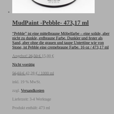
MudPaint -Pebble- 473,17 ml
“Pebble” ist eine mittelbraune Möbelfarbe – eine solide, aber
nicht zu dunkle, erdbraune Farbe. Dunkler und fester als
Sand, aber ohne die grauen und taupe Untertöne wie von
Stone, ist Pebble eine cremebraune Farbe. 16 oz / 473,17 ml
Ursprünglicher
Aktueller
Angebot!
26,50
€
15,00
€
Preis
Preis
Nicht vorrätig
war:
ist:
26,50 €
15,00 €.
56,03
€
42,28
€
/
1000
ml
inkl. 19 % MwSt.
zzgl.
Versandkosten
Lieferzeit:
3-4 Werktage
Produkt enthält: 473
ml