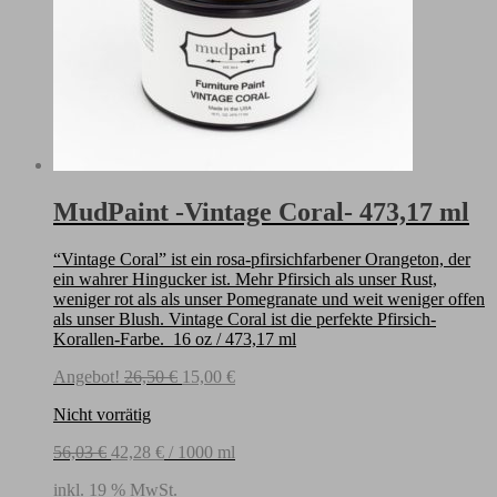
MudPaint -Vintage Coral- 473,17 ml
“Vintage Coral” ist ein rosa-pfirsichfarbener Orangeton, der
ein wahrer Hingucker ist. Mehr Pfirsich als unser Rust,
weniger rot als als unser Pomegranate und weit weniger offen
als unser Blush. Vintage Coral ist die perfekte Pfirsich-
Korallen-Farbe. 16 oz / 473,17 ml
Ursprünglicher
Aktueller
Angebot!
26,50
€
15,00
€
Preis
Preis
Nicht vorrätig
war:
ist:
26,50 €
15,00 €.
56,03
€
42,28
€
/
1000
ml
inkl. 19 % MwSt.