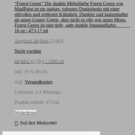
“Forest Green” Die dunkle Möbelfarbe Forest Green von
MudPaint ist ein starkes, robustes Dunkelgrün mit einer
stilvollen und zeitlosen Kühnheit. Dunkler und launenhafter
als unser Grassy Green, aber nicht so oliv wie unser Moos.
Forest Green ist eine tiefe, satte dunkle Smaragdfarbe.
16 oz / 473,17 ml
Ursprünglicher
Aktueller
Angebot!
26,50
€
15,00
€
Preis
Preis
Nicht vorrätig
war:
ist:
26,50 €
15,00 €.
56,03
€
42,28
€
/
1000
ml
inkl. 19 % MwSt.
zzgl.
Versandkosten
Lieferzeit:
3-4 Werktage
Produkt enthält: 473
ml
Weiterlesen
Auf den Merkzettel