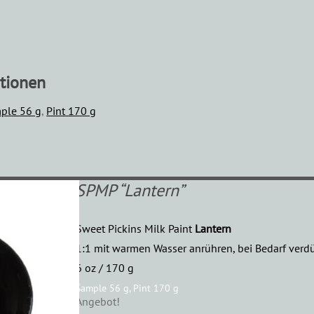
ationen
ple 56 g
,
Pint 170 g
SPMP “Lantern”
Sweet Pickins Milk Paint
Lantern
1:1 mit warmen Wasser anrühren, bei Bedarf ver
6 oz / 170 g
Sample 56 g, Pint 170 g
Angebot!