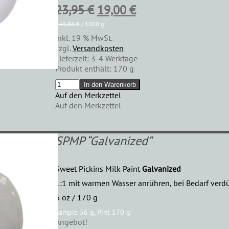
Ursprünglicher
Aktueller
23,95
€
19,00
€
Preis
Preis
140,88
€
/
1000
g
inkl. 19 % MwSt.
war:
ist:
zzgl.
Versandkosten
23,95 €
19,00 €.
Lieferzeit:
3-4 Werktage
Produkt enthält: 170
g
SPMP
In den Warenkorb
"Purple
Auf den Merkzettel
Posies"
Auf den Merkzettel
Menge
SPMP “Galvanized”
Sweet Pickins Milk Paint
Galvanized
1:1 mit warmen Wasser anrühren, bei Bedarf ver
6 oz / 170 g
Sample 56 g, Pint 170 g
Angebot!