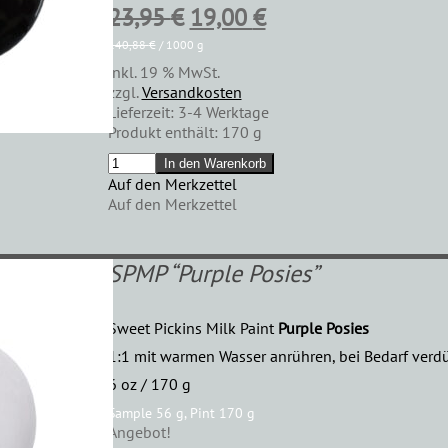
Ursprünglicher
Aktueller
23,95
€
19,00
€
Preis
Preis
140,88
€
/
1000
g
inkl. 19 % MwSt.
war:
ist:
zzgl.
Versandkosten
23,95 €
19,00 €.
Lieferzeit:
3-4 Werktage
Produkt enthält: 170
g
SPMP
In den Warenkorb
"Lantern"
Auf den Merkzettel
Menge
Auf den Merkzettel
SPMP “Purple Posies”
Sweet Pickins Milk Paint
Purple Posies
1:1 mit warmen Wasser anrühren, bei Bedarf ver
6 oz / 170 g
Sample 56 g, Pint 170 g
Angebot!