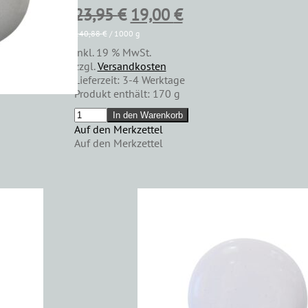
Ursprünglicher
Aktueller
23,95
€
19,00
€
Preis
Preis
140,88
€
/
1000
g
inkl. 19 % MwSt.
war:
ist:
zzgl.
Versandkosten
23,95 €
19,00 €.
Lieferzeit:
3-4 Werktage
Produkt enthält: 170
g
SPMP
In den Warenkorb
"Galvanized"
Auf den Merkzettel
Menge
Auf den Merkzettel