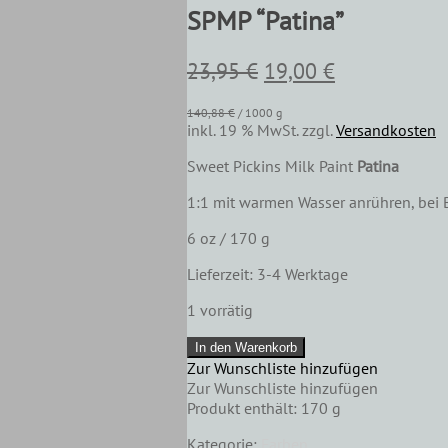
SPMP “Patina”
Ursprünglicher
Aktueller
23,95
€
19,00
€
Preis
Preis
140,88
€
/
1000
g
war:
ist:
inkl. 19 % MwSt.
zzgl.
Versandkosten
23,95 €
19,00 €.
Sweet Pickins Milk Paint
Patina
1:1 mit warmen Wasser anrühren, bei
6 oz / 170 g
Lieferzeit:
3-4 Werktage
1 vorrätig
SPMP
In den Warenkorb
"Patina"
Zur Wunschliste hinzufügen
Menge
Zur Wunschliste hinzufügen
Produkt enthält: 170
g
Kategorie:
Farben