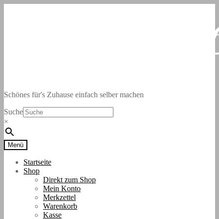
Zur
Zum
Navigation
Inhalt
springen
springen
Schönes für's Zuhause einfach selber machen
Suche
×
Menü
Startseite
Shop
Direkt zum Shop
Mein Konto
Merkzettel
Warenkorb
Kasse