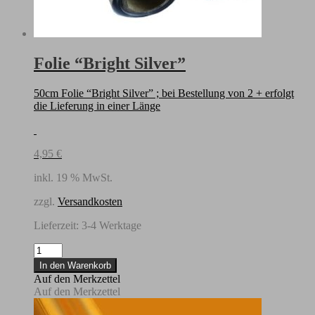
Folie “Bright Silver”
50cm Folie “Bright Silver” ; bei Bestellung von 2 + erfolgt
die Lieferung in einer Länge
4,95
€
inkl. 19 % MwSt.
zzgl.
Versandkosten
Lieferzeit:
3-4 Werktage
Folie
"Bright
In den Warenkorb
Silver"
Auf den Merkzettel
Menge
Auf den Merkzettel