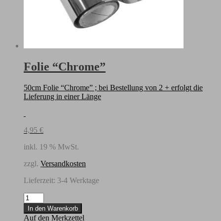
Folie “Chrome”
50cm Folie “Chrome” ; bei Bestellung von 2 + erfolgt die
Lieferung in einer Länge
4,95
€
inkl. 19 % MwSt.
zzgl.
Versandkosten
Lieferzeit:
3-4 Werktage
Folie
"Chrome"
In den Warenkorb
Menge
Auf den Merkzettel