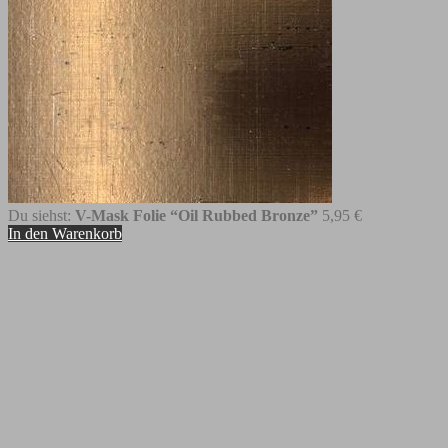
Du siehst:
V-Mask Folie “Oil Rubbed Bronze”
5,95
€
In den Warenkorb