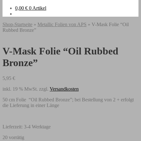
0,00
€
0 Artikel
Shop-Startseite
»
Metallic Folien von APS
» V-Mask Folie “Oil
Rubbed Bronze”
V-Mask Folie “Oil Rubbed
Bronze”
5,95
€
inkl. 19 % MwSt.
zzgl.
Versandkosten
50 cm Folie “Oil Rubbed Bronze”; bei Bestellung von 2 + erfolgt
die Lieferung in einer Länge
Lieferzeit:
3-4 Werktage
20 vorrätig