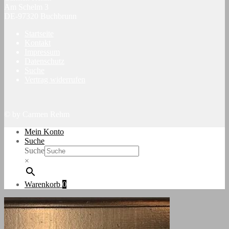
Am Schelm 3
DE-97320 Buchbrunn
Startseite
Kontakt
Impressum
Datenschutz
Suche
Vertrag widerrufen
© by Carmen Rehm
Mein Konto
Suche
Suche
×
Warenkorb
0