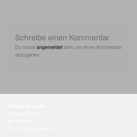
Beitrag:
Schreibe einen Kommentar
Du musst
angemeldet
sein, um einen Kommentar
abzugeben.
Vintage Designs
Carmen Rehm
Am Schelm 3
DE-97320 Buchbrunn